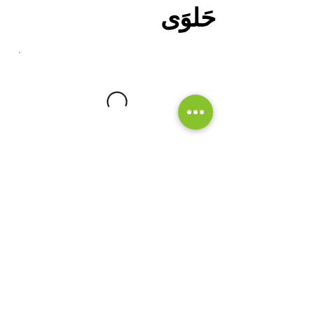
حَلوَى
العصائر
موخيتو