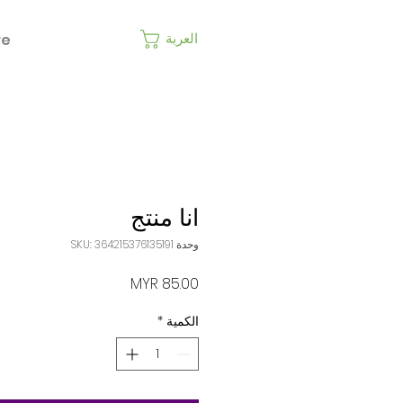
re
العربة
انا منتج
وحدة SKU: 364215376135191
السعر
الكمية
*