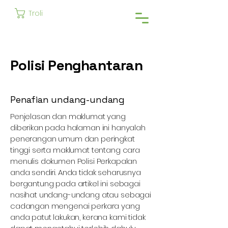
Troli
Polisi Penghantaran
Penafian undang-undang
Penjelasan dan maklumat yang
diberikan pada halaman ini hanyalah
penerangan umum dan peringkat
tinggi serta maklumat tentang cara
menulis dokumen Polisi Perkapalan
anda sendiri. Anda tidak seharusnya
bergantung pada artikel ini sebagai
nasihat undang-undang atau sebagai
cadangan mengenai perkara yang
anda patut lakukan, kerana kami tidak