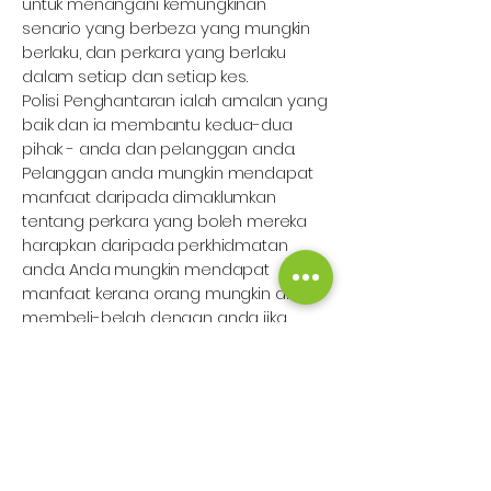
untuk menangani kemungkinan
senario yang berbeza yang mungkin
berlaku, dan perkara yang berlaku
dalam setiap dan setiap kes.
Polisi Penghantaran ialah amalan yang
baik dan ia membantu kedua-dua
pihak - anda dan pelanggan anda.
Pelanggan anda mungkin mendapat
manfaat daripada dimaklumkan
tentang perkara yang boleh mereka
harapkan daripada perkhidmatan
anda. Anda mungkin mendapat
manfaat kerana orang mungkin akan
membeli-belah dengan anda jika
anda mempunyai Polisi Penghantaran
yang jelas kerana tidak akan ada
sebarang soalan tentang jangka
masa atau proses penghantaran
anda.
Perkara yang perlu disertakan